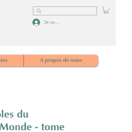
Se connecter
stes
A propos de nous
les du
 Monde - tome