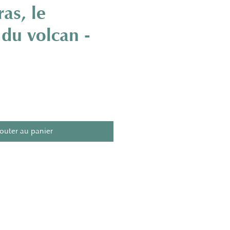
as, le
du volcan -
outer au panier