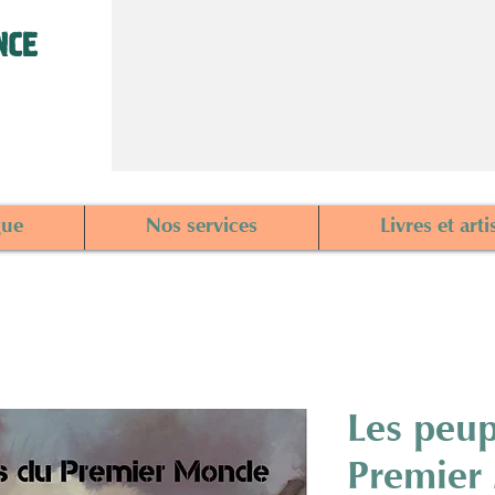
NCE
gue
Nos services
Livres et arti
Les peup
Premier