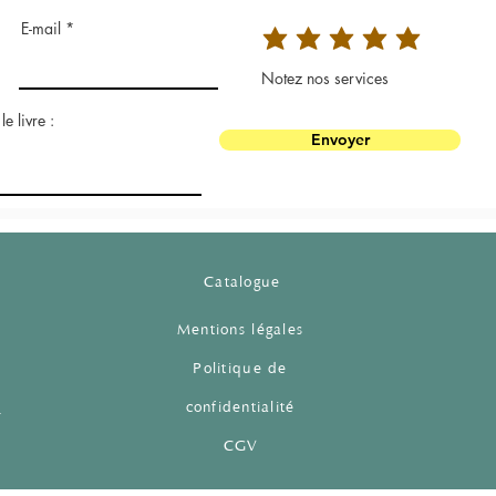
E-mail
Notez nos services
e livre :
Envoyer
Catalogue
Mentions légales
Politique de
m
confidentialité
CGV