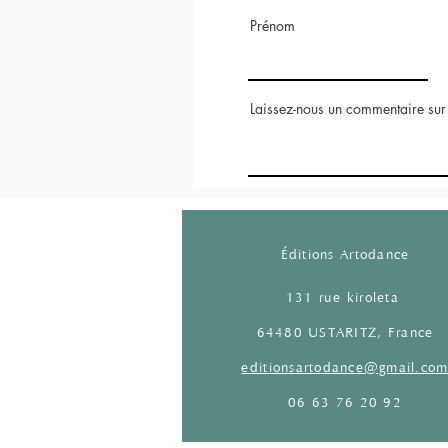
Prénom
Laissez-nous un commentaire sur l
Éditions Artodance
131 rue kiroleta
64480 USTARITZ, France
editionsartodance@gmail.co
06 63 76 20 92