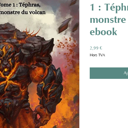
1 : Téphr
monstre 
ebook
Prix
2,99 €
Hors TVA
Aj