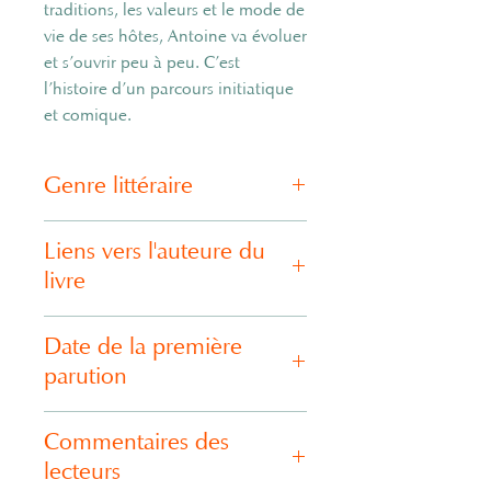
traditions, les valeurs et le mode de
vie de ses hôtes, Antoine va évoluer
et s’ouvrir peu à peu. C’est
l’histoire d’un parcours initiatique
et comique.
Genre littéraire
bonne humeur
Liens vers l'auteure du
livre
site :
tiol.page
Date de la première
instagram :
tiol_livres
facebook :
Tiol
parution
mail : tiol64@outlook.fr
2020
Commentaires des
lecteurs